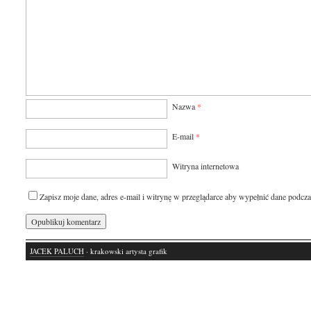
Nazwa
*
E-mail
*
Witryna internetowa
Zapisz moje dane, adres e-mail i witrynę w przeglądarce aby wypełnić dane podcza
JACEK PALUCH
· krakowski artysta grafik