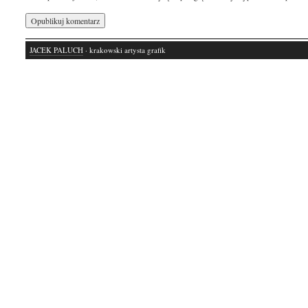
JACEK PALUCH
· krakowski artysta grafik