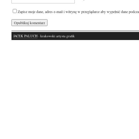
Zapisz moje dane, adres e-mail i witrynę w przeglądarce aby wypełnić dane podcza
JACEK PALUCH
· krakowski artysta grafik