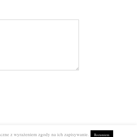
aczne z wyrażeniem zgody na ich zapisywanie.
Rozumiem