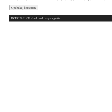
JACEK PALUCH
· krakowski artysta grafik