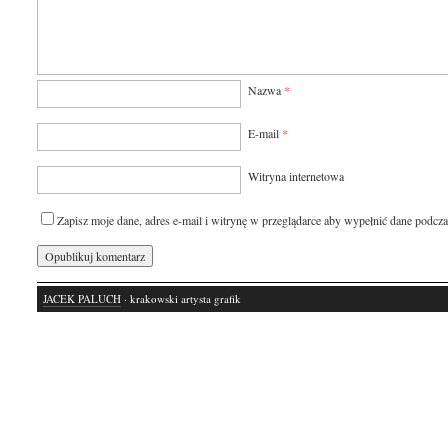
Nazwa
*
E-mail
*
Witryna internetowa
Zapisz moje dane, adres e-mail i witrynę w przeglądarce aby wypełnić dane podcza
JACEK PALUCH
· krakowski artysta grafik